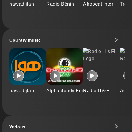
hawadijlah
Radio Bénin
Afrobeat Inter
Trop
Country music
hawadijlah
Alphablondy Fm
Radio Hi&Fi
Ace 
Various