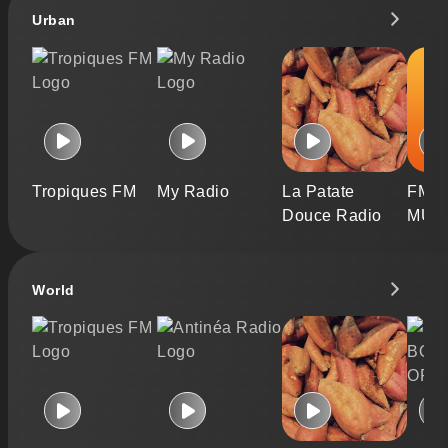
Urban
Tropiques FM
My Radio
La Patate
FM 8
Douce Radio
MUS
World