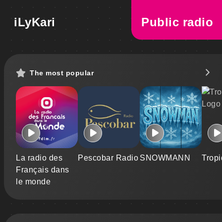
iLyKari
Public radio
The most popular
La radio des
Pescobar Radio
SNOWMANN
Trop
Français dans
le monde