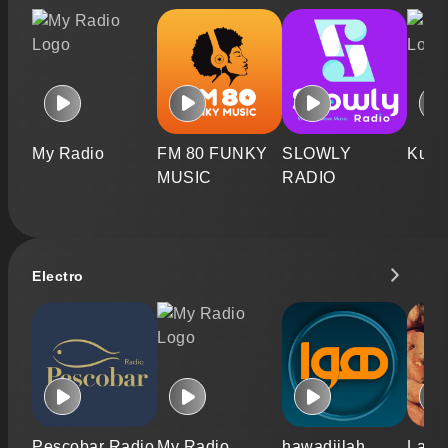
My Radio
FM 80 FUNKY
SLOWLY
Kurd
MUSIC
RADIO
Electro
Pescobar Radio
My Radio
hawadijlah
La Pa