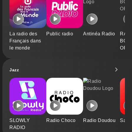
La radio des
Public radio
Antinéa Radio
RAD
Français dans
BOS
le monde
OFFI
Jazz
SLOWLY
Radio Choco
Radio Doudou
Sals
RADIO