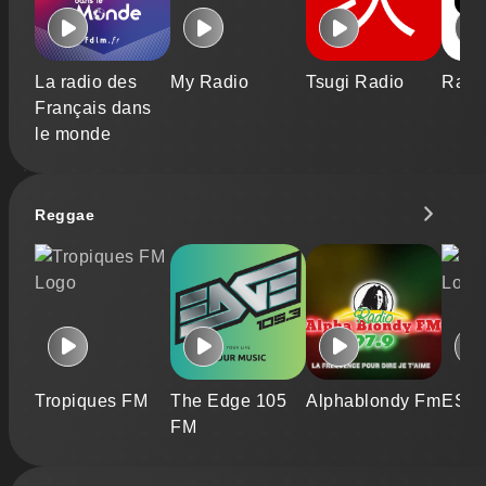
La radio des
My Radio
Tsugi Radio
Radi
Français dans
le monde
Reggae
Tropiques FM
The Edge 105
Alphablondy Fm
ESP
FM