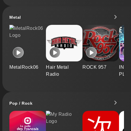
Metal
MetalRock06
Hair Metal
ROCK 957
INFI
Radio
PLA
Pop / Rock