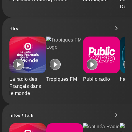
Douc
Hits
La radio des
Tropiques FM
Public radio
hawa
Français dans
le monde
Infos / Talk