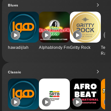
Blues
hawadijlah
Alphablondy Fm
Gritty Rock
Tela
Radi
Classic